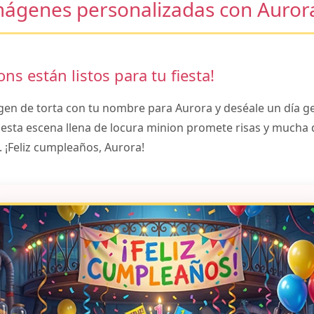
mágenes personalizadas con Auror
ons están listos para tu fiesta!
gen de torta con tu nombre para Aurora y deséale un día ge
sta escena llena de locura minion promete risas y mucha 
 ¡Feliz cumpleaños, Aurora!