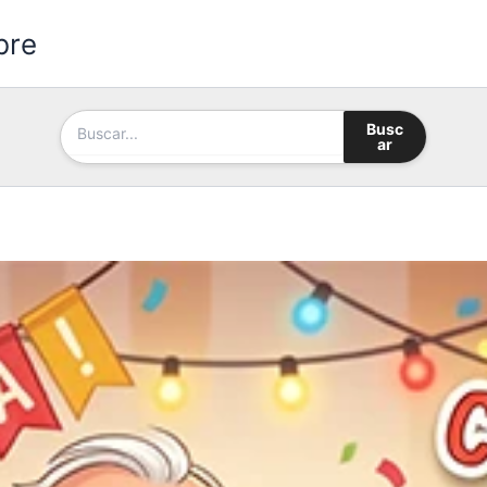
bre
Busc
ar