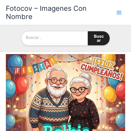
Ir
Fotocov – Imagenes Con
al
Nombre
contenido
Busc
ar