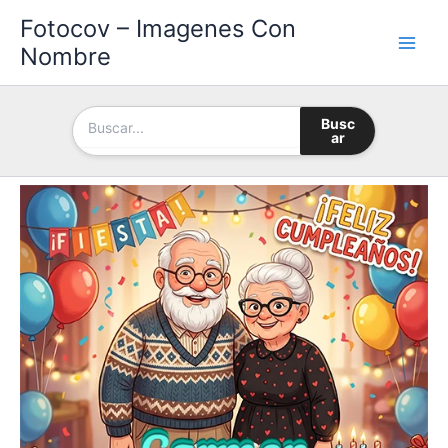
Ir
Fotocov – Imagenes Con
al
Nombre
contenido
Busc
ar