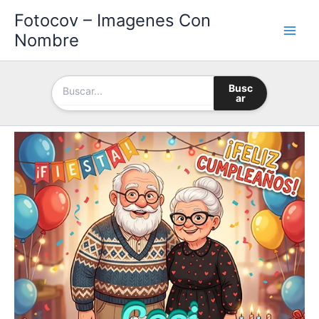
Ir
Fotocov – Imagenes Con
al
Nombre
contenido
Busc
ar