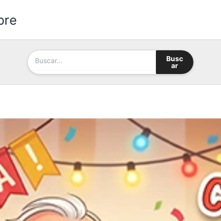
bre
Busc
ar