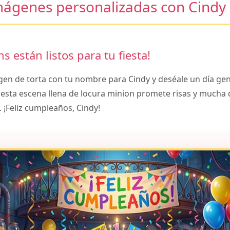
mágenes personalizadas con Cindy
s están listos para tu fiesta!
gen de torta con tu nombre para Cindy y deséale un día gen
sta escena llena de locura minion promete risas y mucha 
 ¡Feliz cumpleaños, Cindy!