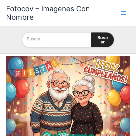
Ir
Fotocov – Imagenes Con
al
Nombre
contenido
Busc
ar