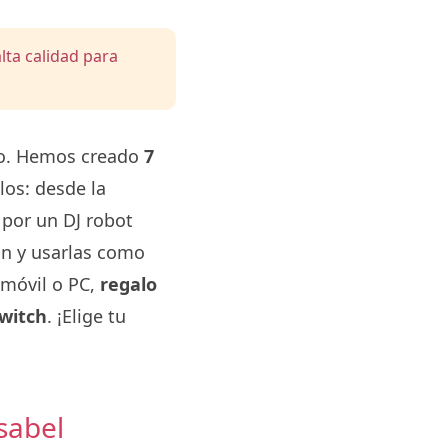
lta calidad para
cto. Hemos creado
7
los: desde la
 por un DJ robot
ión y usarlas como
móvil o PC,
regalo
Twitch
. ¡Elige tu
sabel