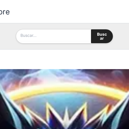
bre
Busc
ar