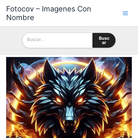
Ir
Fotocov – Imagenes Con
al
Nombre
contenido
Busc
ar