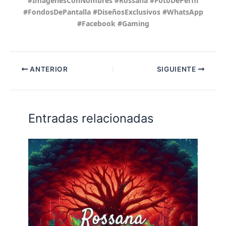
#ImágenesConNombres #Rossana #FotoDePerfil
#FondosDePantalla #DiseñosExclusivos #WhatsApp
#Facebook #Gaming
ANTERIOR
SIGUIENTE
Entradas relacionadas