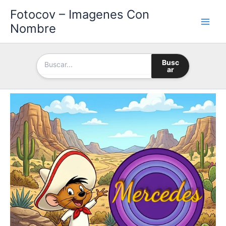
Ir
Fotocov – Imagenes Con
al
Nombre
contenido
Busc
ar