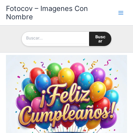
Ir
Fotocov – Imagenes Con
al
Nombre
contenido
Busc
ar