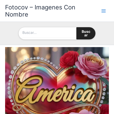
Ir
Fotocov – Imagenes Con
al
Nombre
contenido
Busc
ar