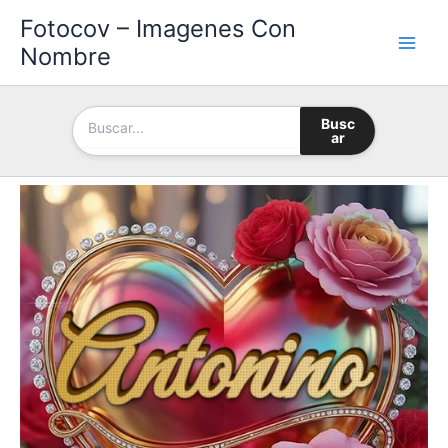
Ir
Fotocov – Imagenes Con
al
Nombre
contenido
Busc
ar