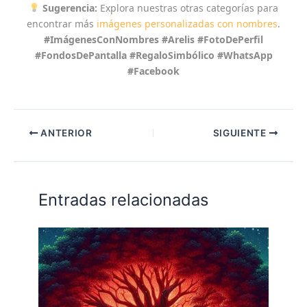
Sugerencia:
Explora nuestras otras categorías para
encontrar más
imágenes personalizadas con nombres
.
#ImágenesConNombres #Arelis #FotoDePerfil
#FondosDePantalla #RegaloSimbólico #WhatsApp
#Facebook
ANTERIOR
SIGUIENTE
Entradas relacionadas