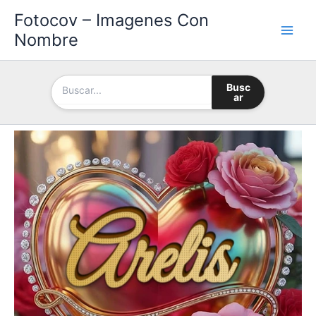
Ir
Fotocov – Imagenes Con
al
Nombre
contenido
Busc
ar