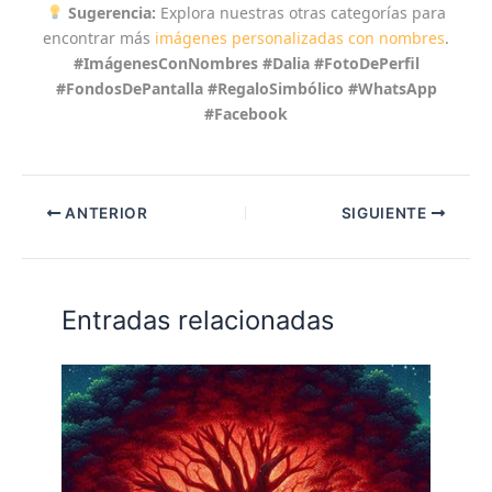
Sugerencia:
Explora nuestras otras categorías para
encontrar más
imágenes personalizadas con nombres
.
#ImágenesConNombres #Dalia #FotoDePerfil
#FondosDePantalla #RegaloSimbólico #WhatsApp
#Facebook
ANTERIOR
SIGUIENTE
Entradas relacionadas