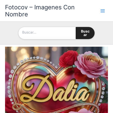
Ir
Fotocov – Imagenes Con
al
Nombre
contenido
Busc
ar