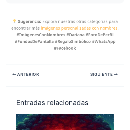
Sugerencia:
Explora nuestras otras categorías para
encontrar más
imágenes personalizadas con nombres
.
#ImágenesConNombres #Dariana #FotoDePerfil
#FondosDePantalla #RegaloSimbólico #WhatsApp
#Facebook
ANTERIOR
SIGUIENTE
Entradas relacionadas