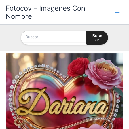
Ir
Fotocov – Imagenes Con
al
Nombre
contenido
Busc
ar