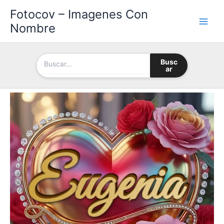
Ir
Fotocov – Imagenes Con
al
Nombre
contenido
Busc
ar