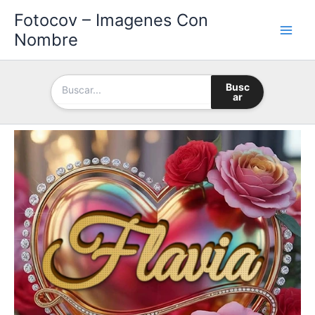
Ir
Fotocov – Imagenes Con
al
Nombre
contenido
Busc
ar