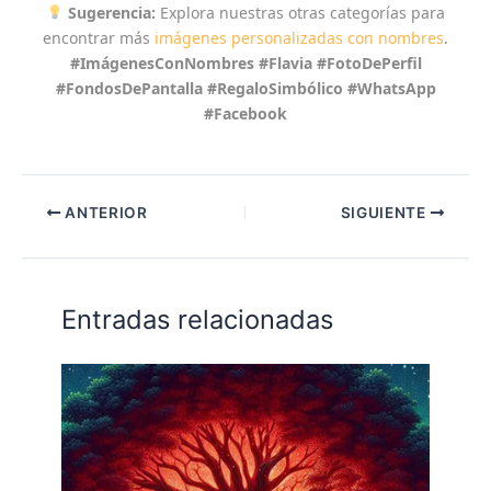
Sugerencia:
Explora nuestras otras categorías para
encontrar más
imágenes personalizadas con nombres
.
#ImágenesConNombres #Flavia #FotoDePerfil
#FondosDePantalla #RegaloSimbólico #WhatsApp
#Facebook
ANTERIOR
SIGUIENTE
Entradas relacionadas