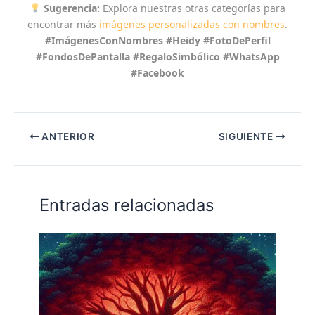
Sugerencia:
Explora nuestras otras categorías para
encontrar más
imágenes personalizadas con nombres
.
#ImágenesConNombres #Heidy #FotoDePerfil
#FondosDePantalla #RegaloSimbólico #WhatsApp
#Facebook
ANTERIOR
SIGUIENTE
Entradas relacionadas