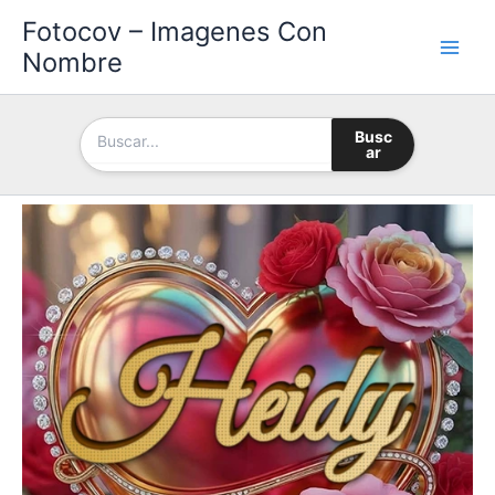
Ir
Fotocov – Imagenes Con
al
Nombre
contenido
Busc
ar