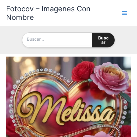
Ir
Fotocov – Imagenes Con
al
Nombre
contenido
Busc
ar