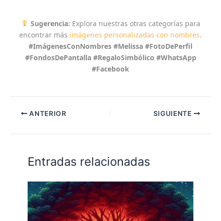
Sugerencia:
Explora nuestras otras categorías para
encontrar más
imágenes personalizadas con nombres
.
#ImágenesConNombres #Melissa #FotoDePerfil
#FondosDePantalla #RegaloSimbólico #WhatsApp
#Facebook
ANTERIOR
SIGUIENTE
Entradas relacionadas