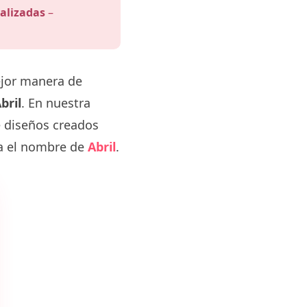
alizadas
–
ejor manera de
bril
. En nuestra
e diseños creados
va el nombre de
Abril
.