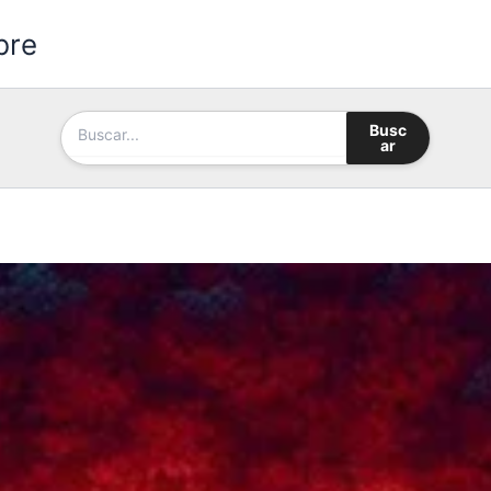
bre
Busc
ar