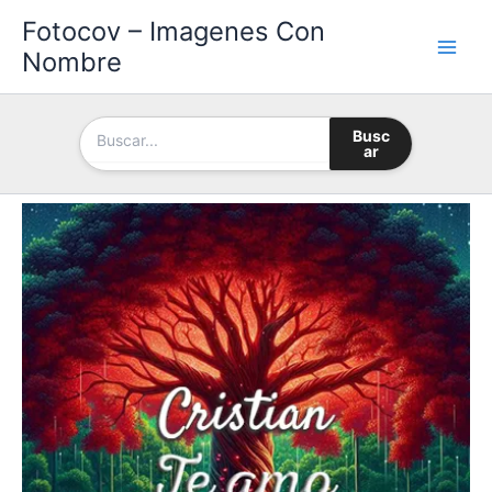
Ir
Fotocov – Imagenes Con
al
Nombre
contenido
Busc
ar