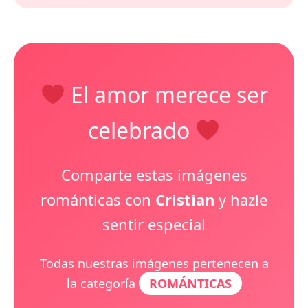
El amor merece ser
celebrado
Comparte estas imágenes
románticas con
Cristian
y hazle
sentir especial
Todas nuestras imágenes pertenecen a
la categoría
ROMÁNTICAS