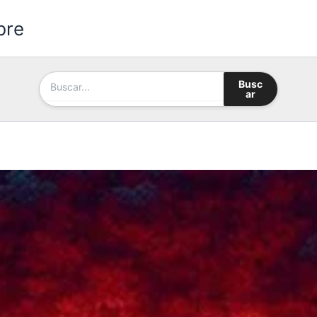
bre
Busc
ar