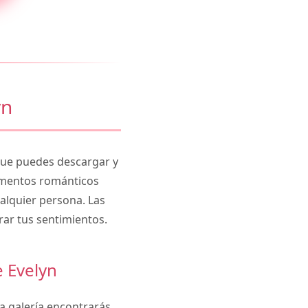
yn
ue puedes descargar y
lementos románticos
alquier persona. Las
rar tus sentimientos.
 Evelyn
a galería encontrarás