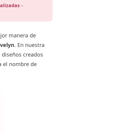
alizadas
–
ejor manera de
velyn
. En nuestra
e diseños creados
va el nombre de