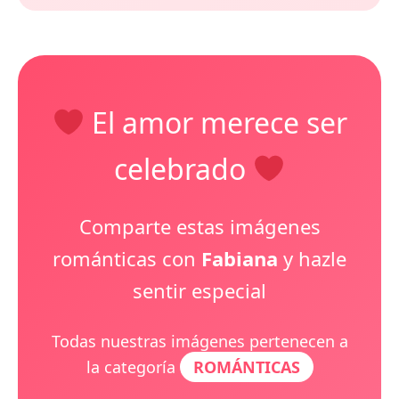
El amor merece ser
celebrado
Comparte estas imágenes
románticas con
Fabiana
y hazle
sentir especial
Todas nuestras imágenes pertenecen a
la categoría
ROMÁNTICAS