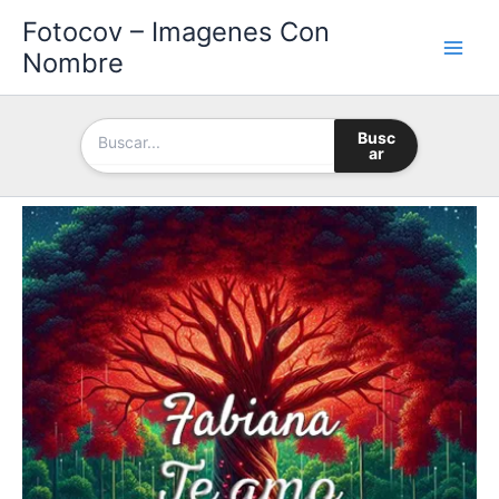
Ir
Fotocov – Imagenes Con
al
Nombre
contenido
Busc
ar