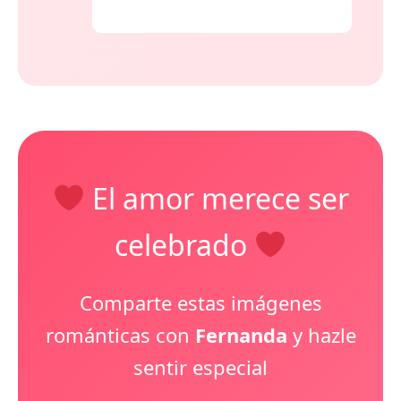
El amor merece ser
celebrado
Comparte estas imágenes
románticas con
Fernanda
y hazle
sentir especial