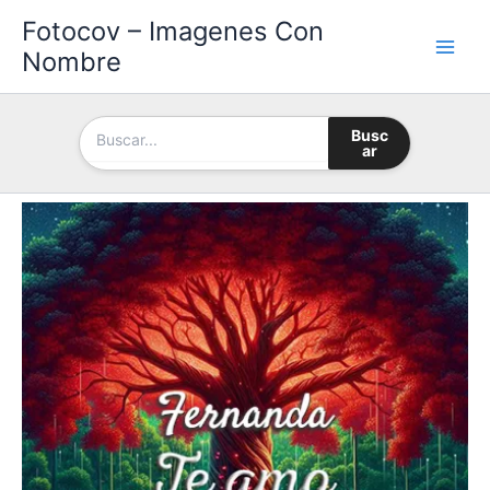
Ir
Fotocov – Imagenes Con
al
Nombre
contenido
Busc
ar