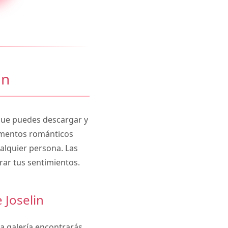
in
ue puedes descargar y
lementos románticos
alquier persona. Las
rar tus sentimientos.
Joselin
ra galería encontrarás