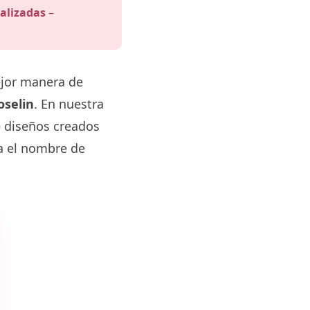
alizadas
–
ejor manera de
oselin
. En nuestra
e diseños creados
va el nombre de