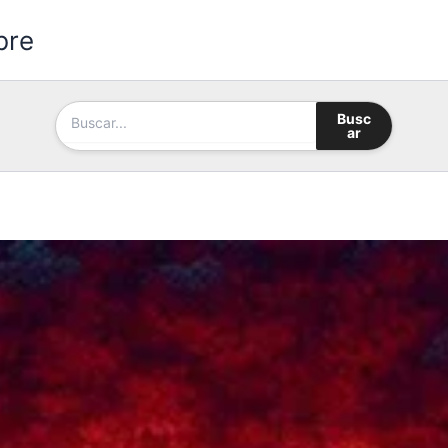
bre
Busc
ar