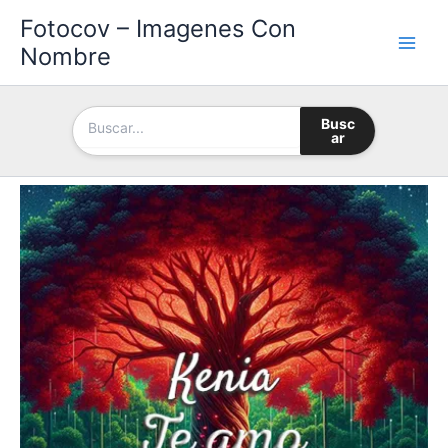
Ir
Fotocov – Imagenes Con
al
Nombre
contenido
Busc
ar