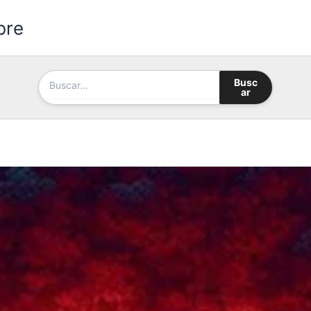
bre
Busc
ar