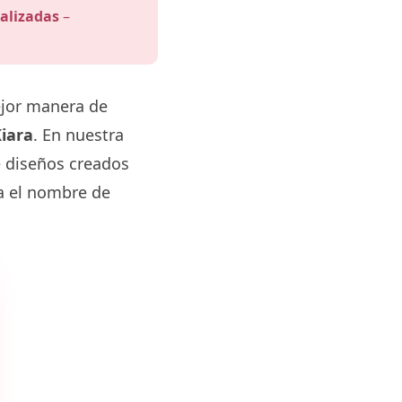
alizadas
–
ejor manera de
iara
. En nuestra
e diseños creados
va el nombre de