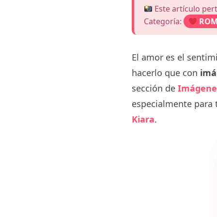
Este artículo per
Categoría:
ROM
El amor es el senti
hacerlo que con
imá
sección de
Imágene
especialmente para t
Kiara
.