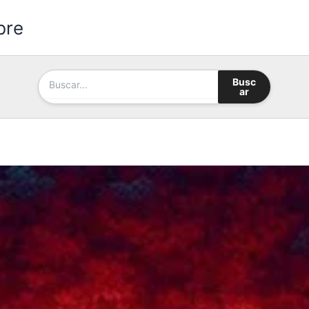
bre
Busc
ar