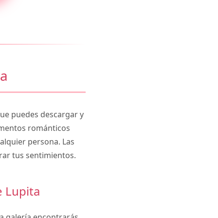
ta
ue puedes descargar y
lementos románticos
alquier persona. Las
rar tus sentimientos.
 Lupita
a galería encontrarás