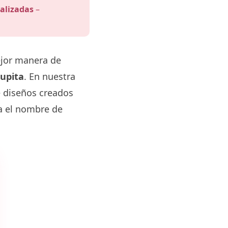
alizadas
–
ejor manera de
upita
. En nuestra
e diseños creados
va el nombre de