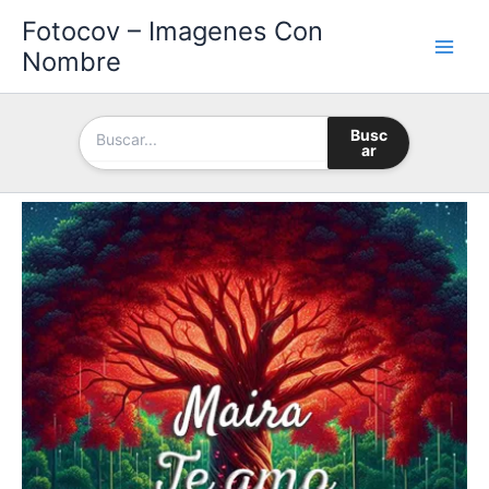
Ir
Fotocov – Imagenes Con
al
Nombre
contenido
Busc
ar