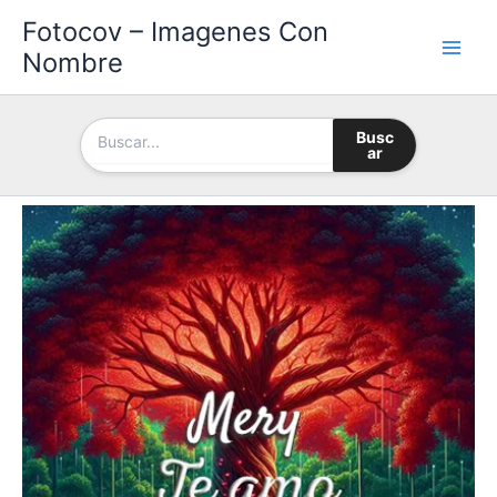
Ir
Fotocov – Imagenes Con
al
Nombre
contenido
Busc
ar