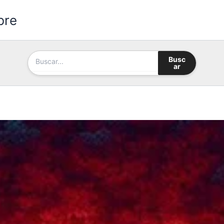
bre
Busc
ar