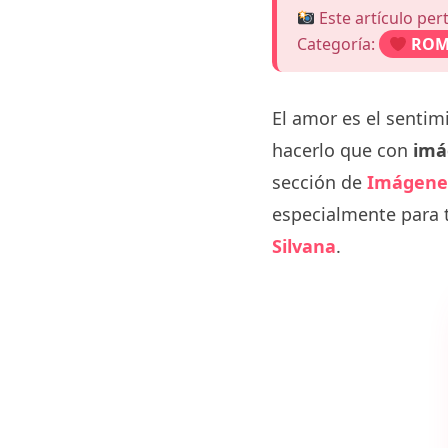
Este artículo per
Categoría:
ROM
El amor es el senti
hacerlo que con
imá
sección de
Imágene
especialmente para t
Silvana
.