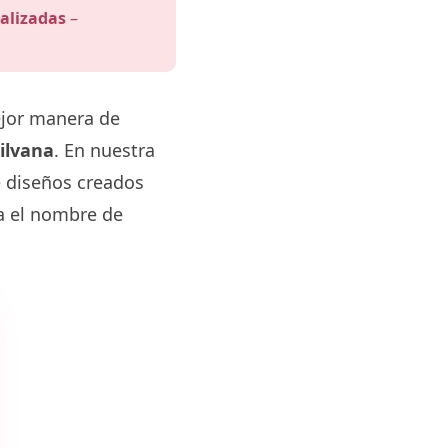
alizadas
–
ejor manera de
ilvana
. En nuestra
e diseños creados
va el nombre de