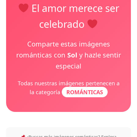
El amor merece ser
celebrado
Comparte estas imágenes
románticas con
Sol
y hazle sentir
especial
Todas nuestras imágenes pertenecen a
la categoría
ROMÁNTICAS
¿Buscas más imágenes románticas? Explora