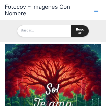
Ir
Fotocov – Imagenes Con
al
Nombre
contenido
Busc
ar