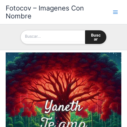
Ir
Fotocov – Imagenes Con
al
Nombre
contenido
Busc
ar