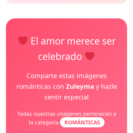
El amor merece ser
celebrado
Comparte estas imágenes
románticas con
Zuleyma
y hazle
sentir especial
Todas nuestras imágenes pertenecen a
la categoría
ROMÁNTICAS