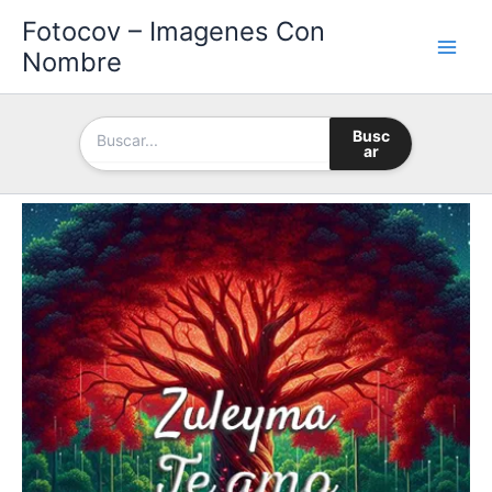
Ir
Fotocov – Imagenes Con
al
Nombre
contenido
Busc
ar