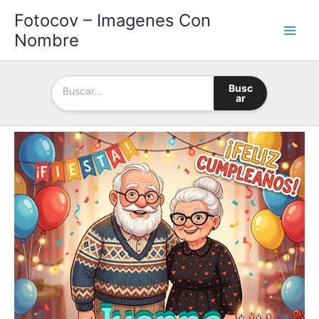
Ir
Fotocov – Imagenes Con
al
Nombre
contenido
Busc
ar