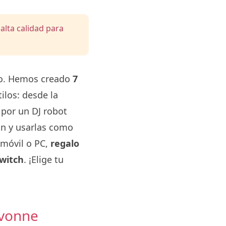
alta calidad para
cto. Hemos creado
7
ilos: desde la
 por un DJ robot
ión y usarlas como
móvil o PC,
regalo
Twitch
. ¡Elige tu
Ivonne