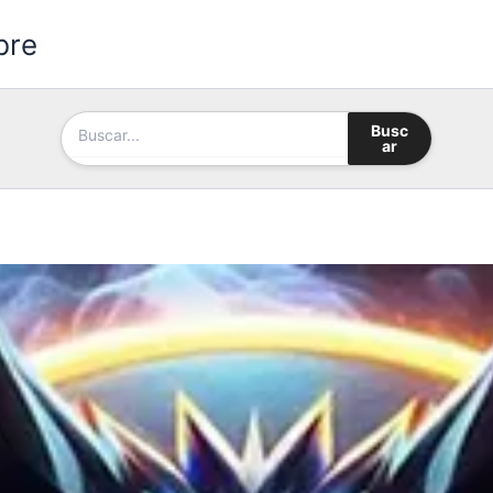
bre
Busc
ar