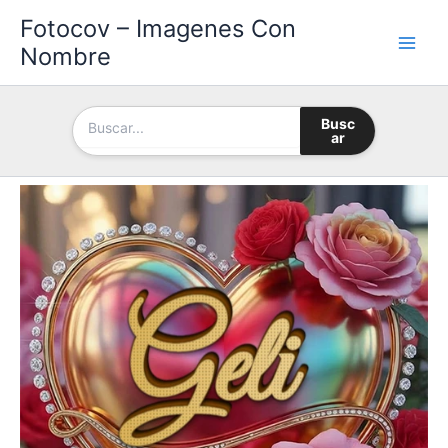
Ir
Fotocov – Imagenes Con
al
Nombre
contenido
Busc
ar