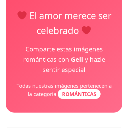
El amor merece ser
celebrado
Comparte estas imágenes
románticas con
Geli
y hazle
sentir especial
Todas nuestras imágenes pertenecen a
la categoría
ROMÁNTICAS