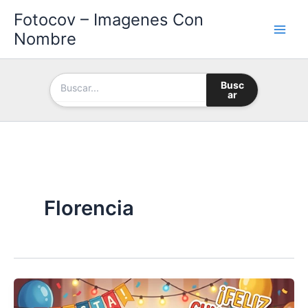
Ir
Fotocov – Imagenes Con
al
Nombre
contenido
Busc
ar
Florencia