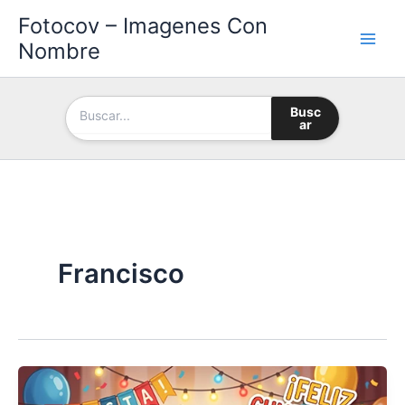
Ir
Fotocov – Imagenes Con
al
Nombre
contenido
Busc
ar
Francisco